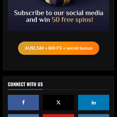
Baccarat
Approved by Slot: Liverpool want to sign
"electric" attacker for under £45m
AU$1,540 + 600 FS + secret bonus
12/09/2025
2
Baccarat
Após demissão de Jorginho, Atlético-GO
acerta a contratação de Eduardo
Baptista
CONNECT WITH US
3
12/09/2025
Baccarat
Why Massimiliano Allegri's second stint
as AC Milan manager will begin with a
two-game suspension – explained