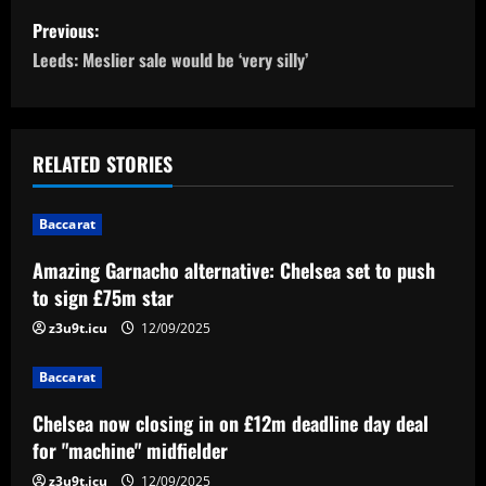
P
Previous:
o
Leeds: Meslier sale would be ‘very silly’
s
t
RELATED STORIES
n
Baccarat
a
Amazing Garnacho alternative: Chelsea set to push
v
to sign £75m star
i
z3u9t.icu
12/09/2025
g
Baccarat
a
Chelsea now closing in on £12m deadline day deal
for "machine" midfielder
t
z3u9t.icu
12/09/2025