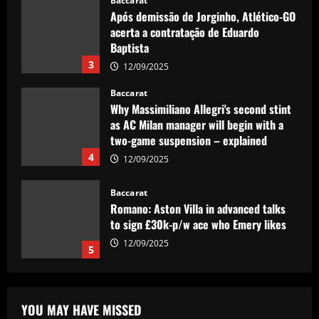
Baccarat
Após demissão de Jorginho, Atlético-GO
acerta a contratação de Eduardo
Baptista
3
12/09/2025
Baccarat
Why Massimiliano Allegri's second stint
as AC Milan manager will begin with a
two-game suspension – explained
4
12/09/2025
Baccarat
Romano: Aston Villa in advanced talks
to sign £30k-p/w ace who Emery likes
12/09/2025
5
Baccarat
Maresca excited to work with £60,000-
YOU MAY HAVE MISSED
per-week Chelsea ace, really rates him