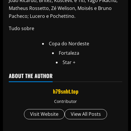
João Ricardo, Brítez, Kuscevic e Titi; Yago Pikachu,
Matheus Rossetto, Zé Welison, Moisés e Bruno
Pacheco; Lucero e Pochettino.
Tudo sobre
Copa do Nordeste
Fortaleza
Star +
ABOUT THE AUTHOR
h79snht.top
Contributor
Visit Website
View All Posts