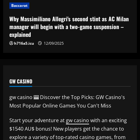
Baccarat
Baccarat
Romano: Aston Villa in advanced talks
Why Massimiliano Allegri's second stint as AC Milan
to sign £30k-p/w ace who Emery likes
manager will begin with a two-game suspension –
12/09/2025
5
explained
h716a5.icu
12/09/2025
GW CASINO
gw casino 🎰 Discover the Top Picks: GW Casino's
Most Popular Online Games You Can't Miss
Start your adventure at
gw casino
with an exciting
$1540 AU$ bonus! New players get the chance to
explore a variety of top-rated casino games, from