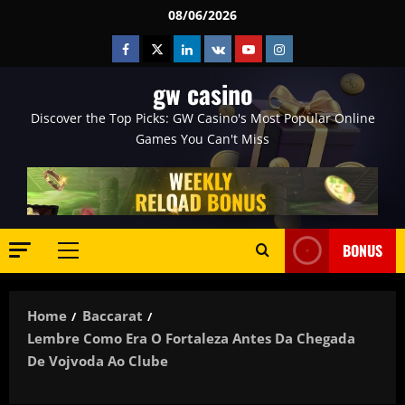
Skip
08/06/2026
to
Facebook
Twitter
Linkedin
VK
Youtube
Instagram
content
gw casino
Discover the Top Picks: GW Casino's Most Popular Online
Games You Can't Miss
BONUS
Primary
Menu
Home
Baccarat
Lembre Como Era O Fortaleza Antes Da Chegada
De Vojvoda Ao Clube