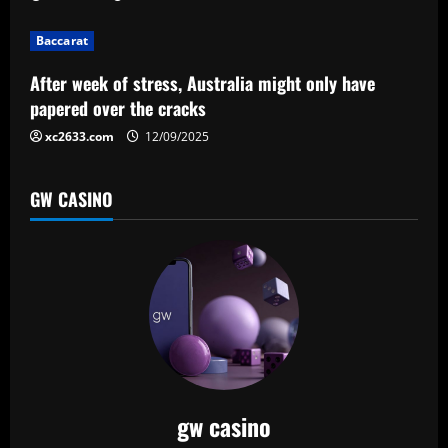
i
Baccarat
o
After week of stress, Australia might only have
n
papered over the cracks
xc2633.com
12/09/2025
GW CASINO
gw casino