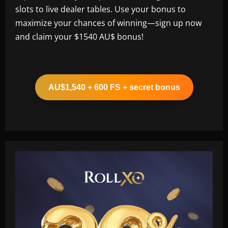
slots to live dealer tables. Use your bonus to
maximize your chances of winning—sign up now
and claim your $1540 AU$ bonus!
AU$1,540 + 600 FS + secret bonus