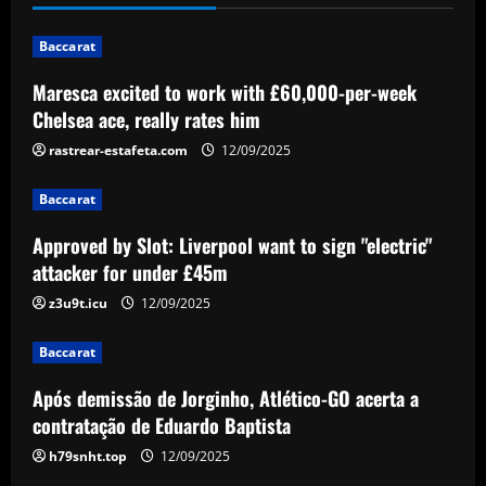
12/09/2025
1
Baccarat
Maresca excited to work with £60,000-per-week
Baccarat
Approved by Slot: Liverpool want to sign
Chelsea ace, really rates him
"electric" attacker for under £45m
rastrear-estafeta.com
12/09/2025
12/09/2025
2
Baccarat
Baccarat
Approved by Slot: Liverpool want to sign "electric"
Após demissão de Jorginho, Atlético-GO
acerta a contratação de Eduardo
attacker for under £45m
Baptista
z3u9t.icu
12/09/2025
3
12/09/2025
Baccarat
Baccarat
Why Massimiliano Allegri's second stint
Após demissão de Jorginho, Atlético-GO acerta a
as AC Milan manager will begin with a
contratação de Eduardo Baptista
two-game suspension – explained
h79snht.top
12/09/2025
4
12/09/2025